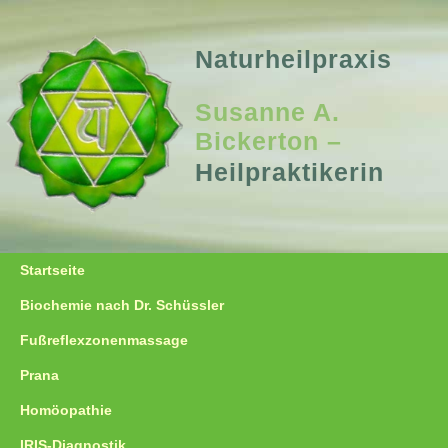
Naturheilpraxis
Susanne A.
Bickerton –
Heilpraktikerin aus
Heilpraktikerin
Bielefeld
Startseite
Biochemie nach Dr. Schüssler
Fußreflexzonenmassage
Prana
Homöopathie
IRIS-Diagnostik